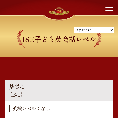
ISE⼦ども英会話レベル
基礎-1
(B-1)
英検レベル：なし