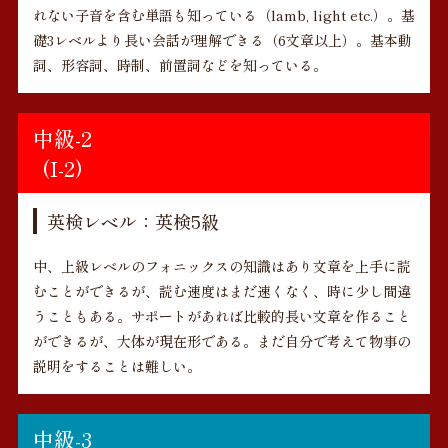
れない子音を含む単語も知っている（lamb, light etc.）。基
礎3レベルより長い会話が理解できる（6文章以上）。基本動
詞、形容詞、時制、前置詞などを知っている。
中級-2
(I-2)
英検レベル：英検5級
中、上級レベルのフォニックスの知識はあり文章を上手に読
むことができるが、読む速度はまだ速くなく、時に少し間違
うこともある。サポートがあれば比較的長い文章を作ること
ができるが、大体が現在形である。まだ自分で考えて物事の
説明をすることは難しい。
中級-3