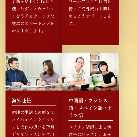
字新聞やTED Talkを
ロールプレイで自信を
使ったディスカッショ
持って海外旅行を楽し
ンをやアカデミックな
めるようサポートしま
文章のスピーキングを
す。
おすすめします。
海外赴任
中国語・フランス
語・スペイン語・ド
現地の生活に必要なサ
イツ語
バイバルイングリッシ
ュと文化の違いを理解
ベテラン講師による他
できるレッスンをご用
言語のレッスン。お子