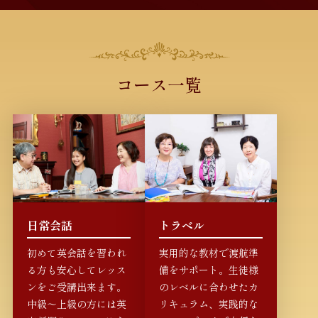
コース一覧
日常会話
トラベル
初めて英会話を習われ
実用的な教材で渡航準
る方も安心してレッス
備をサポート。生徒様
ンをご受講出来ます。
のレベルに合わせたカ
中級～上級の方には英
リキュラム、実践的な