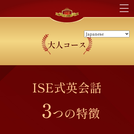
大人コース
ISE式英会話
3
つの特徴