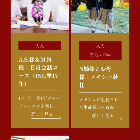
大人
大人
子供・学生
A.S.様＆M.N.
様：日常会話コ
N姉妹とお母
ース（ISE歴17
様：メキシコ赴
年）
任
15年間、週1でグルー
メキシコに赴任され
プレッスンを楽しま
た生徒様から近況報
れているお二人。受
詳しく見る
告 こちらメキシコに
詳しく見る
付も先生達も、毎週
来て8ヶ月経過しまし
お二人に会うのを楽
た。生活言語は100％
しみにしています。
スペイン語、授業は