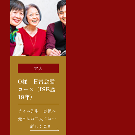
実は15年前は全くの
100％英語です。夏季
ビギナーだったお二
休暇があったり9月か
人に「ミシェル先生
ら新学年がスタート
が最近は準１級のレ
したので、実質学校
ベルがあるっておっ
に在籍している期間
しゃってましたよ
は6ヶ月 […]
[…]
大人
O様 日常会話
コース（ISE歴
18年）
ティム先生 奥様へ
先日はお二人にお目
にかかりいつもの元
詳しく見る
気な様子、大変嬉し