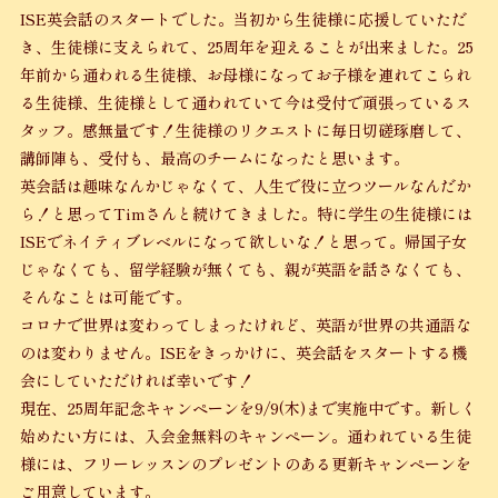
ISE英会話のスタートでした。当初から生徒様に応援していただ
き、生徒様に支えられて、25周年を迎えることが出来ました。25
年前から通われる生徒様、お母様になってお子様を連れてこられ
る生徒様、生徒様として通われていて今は受付で頑張っているス
タッフ。感無量です！生徒様のリクエストに毎日切磋琢磨して、
講師陣も、受付も、最高のチームになったと思います。
英会話は趣味なんかじゃなくて、人生で役に立つツールなんだか
ら！と思ってTimさんと続けてきました。特に学生の生徒様には
ISEでネイティブレベルになって欲しいな！と思って。帰国子女
じゃなくても、留学経験が無くても、親が英語を話さなくても、
そんなことは可能です。
コロナで世界は変わってしまったけれど、英語が世界の共通語な
のは変わりません。ISEをきっかけに、英会話をスタートする機
会にしていただければ幸いです！
現在、25周年記念キャンペーンを9/9(木)まで実施中です。新しく
始めたい方には、入会金無料のキャンペーン。通われている生徒
様には、フリーレッスンのプレゼントのある更新キャンペーンを
ご用意しています。