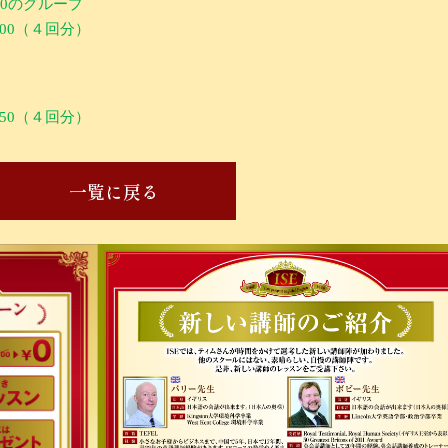
00
のグループ
400
（４回分）
450
（４回分）
一覧に戻る