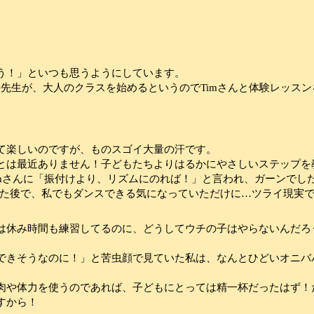
う！」といつも思うようにしています。
の先生が、大人のクラスを始めるというので
Tim
さんと体験レッスン
て楽しいのですが、ものスゴイ大量の汗です。
とは最近ありません！子どもたちよりはるかにやさしいステップを
m
さんに「振付けより、リズムにのれば！」と言われ、ガーンでし
た後で、私でもダンスできる気になっていただけに
…
ツライ現実
は休み時間も練習してるのに、どうしてウチの子はやらないんだろ
できそうなのに！」と苦虫顔で見ていた私は、なんとひどいオニバ
肉や体力を使うのであれば、子どもにとっては精一杯だったはず！
すから！