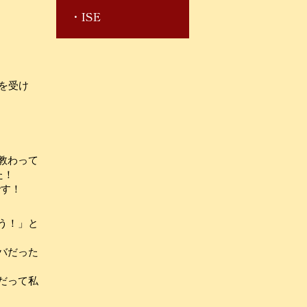
ISE
を受け
教わって
た！
です！
う！」と
バだった
だって私