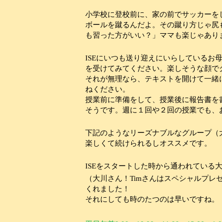
小学校に登校前に、家の前でサッカーを
ボールを蹴るんだよ。その蹴り方じゃ尻
も習った方がいい？」ママも楽じゃあり
ISE
にいつも送り迎えにいらしているお
を受けてみてください。楽しそうな顔で
それが無理なら、テキストを開けて一緒
ねください。
授業前に準備をして、授業後に報告書を
そうです。週に１回や２回の授業でも、
下記のようなリーズナブルなグループ（
楽しくて続けられるしオススメです。
ISE
をスタートした時から通われている
（大川さん！
Tim
さんはスペシャルプレ
くれました！
それにしても時のたつのは早いですね。