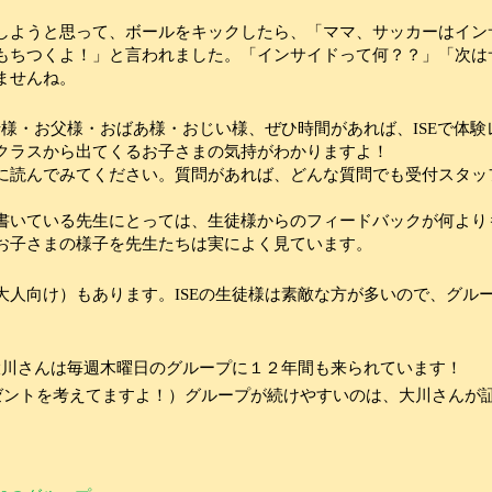
しようと思って、ボールをキックしたら、「ママ、サッカーはイン
もちつくよ！」と言われました。「インサイドって何？？」「次は
ませんね。
母様・お父様・おばあ様・おじい様、ぜひ時間があれば、
ISE
で体験
クラスから出てくるお子さまの気持がわかりますよ！
に読んでみてください。質問があれば、どんな質問でも受付スタッ
書いている先生にとっては、生徒様からのフィードバックが何より
お子さまの様子を先生たちは実によく見ています。
大人向け）もあります。
ISE
の生徒様は素敵な方が多いので、グル
大川さんは毎週木曜日のグループに１２年間も来られています！
ゼントを考えてますよ！）グループが続けやすいのは、大川さんが