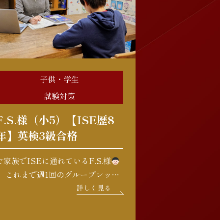
子供・学生
試験対策
F.S.様（小5）【ISE歴8
年】英検3級合格
ご家族でISEに通れているF.S.様
。 これまで週1回のグループレッス
ンに加え、毎週土曜日にはお父様と
詳しく見る
一緒の時間にプライベートレッスン
を受講されてきました。 週2回のレ