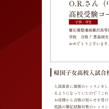
O.R.さん
高校受験コ
子供・学生
慶応義塾湘南藤沢高等
学校 合格！ 豊島岡
おめでとうございます
帰国子女高校入試合
入試直前に面接のレッスンをし
るようになっていたので「これ
お母様から合格の知らせを受け
英語の筆記試験対策のレッスン