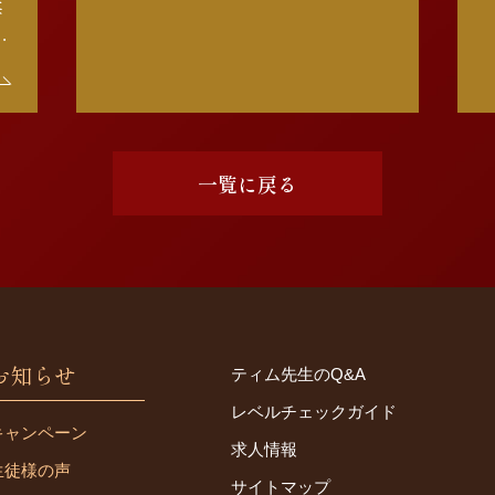
毎
通学されています。フォニックスの
しっかり勉強されているので、これ
ス
からのステップアップが […]
テ
校
一覧に戻る
お知らせ
ティム先生のQ&A
レベルチェックガイド
キャンペーン
求人情報
生徒様の声
サイトマップ