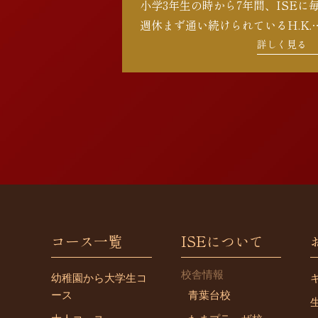
小学3年生の時から7年間、ISEに
週休まず通い続けられているH.K.
様。最初はグループレッスンから
詳しく見る
タートし、楽しみながら着実にス
ップを積み重ねて、第一志望の高
に合格されました。 高校合格の際
に、お母様から「小学3 […]
コース一覧
ISEについて
校舎情報
幼稚園から大学生コ
ース
青葉台校