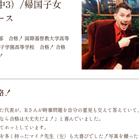
（中3）/帰国子女
ース
部 合格！ 国際基督教大学高等
女子学園高等学校 合格！ 合格
！
格！
た代表が、Rさんが時事問題を自分の意見も交えて答えていて
なら合格は大丈夫だよ！」と喜んでいました。
てホッとしています。
を多く持ったマイク先生（左）も大喜びでした！写真を撮った