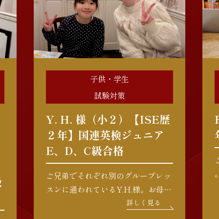
子供・学生
試験対策
Y. H. 様（小２）【ISE歴
２年】国連英検ジュニア
E、D、C級合格
ご兄弟でそれぞれ別のグループレッ
級
スンに通われているY.H.様。お母様
の温かいサポートのもと、クラスメ
詳しく見る
イトともお友達になり、毎週楽しく