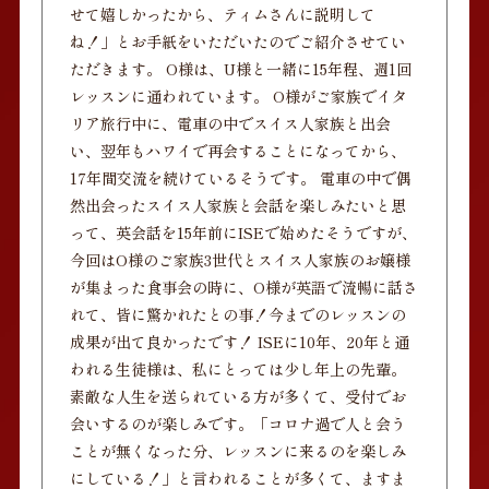
せて嬉しかったから、ティムさんに説明して
ね！」とお手紙をいただいたのでご紹介させてい
ただきます。 O様は、U様と一緒に15年程、週1回
レッスンに通われています。 O様がご家族でイタ
リア旅行中に、電車の中でスイス人家族と出会
い、翌年もハワイで再会することになってから、
17年間交流を続けているそうです。 電車の中で偶
然出会ったスイス人家族と会話を楽しみたいと思
って、英会話を15年前にISEで始めたそうですが、
今回はO様のご家族3世代とスイス人家族のお嬢様
が集まった食事会の時に、O様が英語で流暢に話さ
れて、皆に驚かれたとの事！今までのレッスンの
成果が出て良かったです！ ISEに10年、20年と通
われる生徒様は、私にとっては少し年上の先輩。
素敵な人生を送られている方が多くて、受付でお
会いするのが楽しみです。「コロナ過で人と会う
ことが無くなった分、レッスンに来るのを楽しみ
にしている！」と言われることが多くて、ますま