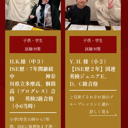
子供・学生
子供・学生
試験対策
試験対策
H.K.様（中３）
Y. H. 様（小２）
ISE歴：7年間継続
【ISE歴２年】国連
中 神奈
英検ジュニアE、
川県立多摩高、桐蔭
D、C級合格
高（プログレス）合
ご兄弟でそれぞれ別のグ
格 英検2級合格
ループレッスンに通われ
（小6当時）
ているY.H.様。お母様の
詳しく見る
温かいサポートのもと、
小学3年生の時から7年
クラスメイトともお友達
間、ISEに毎週休まず通い