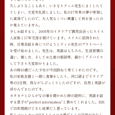
久しぶりなこともあり、いきなりティム先生にまくしたて
てしまい、大変失礼致しました。私の17年来の夢が実現し
た直後でしたので、大人気なくつい興奮して何を言ったの
か覚えていません。
少しお話すると、2005年のイタリアで偶然出会ったスイス
人家族と17年交流を続けています。スイスに招待された
時、日常会話を身につけようとティム先生のプライベート
を受け始めました。先生は、英語はもちろん、生活習慣の
違い、接し方、そしてお土産の相談等、細かくアドバイス
して下さり大変助かりました。
あの時10歳だった少女が今回訪ねて来てくれたのです。
私の家族全員と一緒に食事をしたり、河口湖までドライブ
等の2日間、我ながらびっくりしたのですが、自然と英語が
浮かんできたのです。
カタカナとひらがなの事を聞かれた時の説明に、英語を話
せる息子が”perfect information”と褒めてくれました。ISE
で15年間続けてきた成果だと思っています。
私もパートナーのUさんもコロナ渦で人との交流が少なく