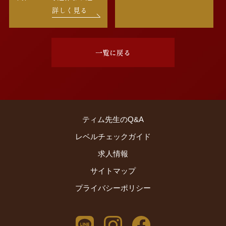
になり、毎週楽しく通学
続けられているH.K.様。
詳しく見る
されています。フォニッ
最初はグループレッスン
クスの しっかり勉強され
からスタートし、楽しみ
ているので、これからの
ながら着実にステップを
一覧に戻る
ステップアップが […]
積み重ねて、第一志望の
高校に合格されました。
高校合格の際に、お母様
から「小学3 […]
ティム先生のQ&A
レベルチェックガイド
求人情報
サイトマップ
プライバシーポリシー