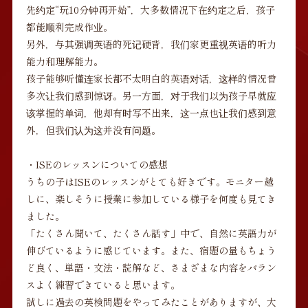
先约定“玩10分钟再开始”，大多数情况下在约定之后，孩子
都能顺利完成作业。
另外，与其强调英语的死记硬背，我们家更重视英语的听力
能力和理解能力。
孩子能够听懂连家长都不太明白的英语对话，这样的情况曾
多次让我们感到惊讶。另一方面，对于我们以为孩子早就应
该掌握的单词，他却有时写不出来，这一点也让我们感到意
外，但我们认为这并没有问题。
・ISEのレッスンについての感想
うちの子はISEのレッスンがとても好きです。モニター越
しに、楽しそうに授業に参加している様子を何度も見てき
ました。
「たくさん聞いて、たくさん話す」中で、自然に英語力が
伸びているように感じています。また、宿題の量もちょう
ど良く、単語・文法・読解など、さまざまな内容をバラン
スよく練習できていると思います。
試しに過去の英検問題をやってみたことがありますが、大