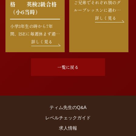
ご兄弟でそれぞれ別のグ
格 英検2級合格
ループレッスンに通われ
（小6当時）
ているY.H.様。お母様の
詳しく見る
温かいサポートのもと、
小学3年生の時から7年
クラスメイトともお友達
間、ISEに毎週休まず通い
になり、毎週楽しく通学
続けられているH.K.様。
詳しく見る
されています。フォニッ
最初はグループレッスン
クスの しっかり勉強され
からスタートし、楽しみ
ているので、これからの
ながら着実にステップを
一覧に戻る
ステップアップが […]
積み重ねて、第一志望の
高校に合格されました。
高校合格の際に、お母様
から「小学3 […]
ティム先生のQ&A
レベルチェックガイド
求人情報