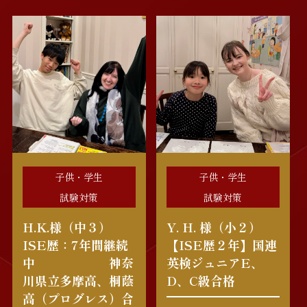
子供・学生
子供・学生
試験対策
試験対策
H.K.様（中３）
Y. H. 様（小２）
ISE歴：7年間継続
【ISE歴２年】国連
中 神奈
英検ジュニアE、
川県立多摩高、桐蔭
D、C級合格
高（プログレス）合