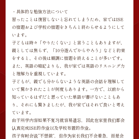
・具体的な勉強方法について
習ったことは復習しないと忘れてしまうため、家ではISE
の宿題および学校の宿題をきちんと終わらせるようにして
います。
子どもは時々「やりたくない」と言うこともありますが、
親としては焦らず、「10分遊んでからやろう」などと約束
をすると、その後は順調に宿題を終えることが多いです。
また、英語の暗記よりも、我が家では英語のリスニング力
と理解力を重視しています。
子どもが、親でも分からないような英語の会話を理解して
いて驚かされたことが何度もあります。一方で、以前から
知っているはずだと思っていた単語が書けないこともあ
り、それにも驚きましたが、我が家ではそれで良いと考え
ています。
由于所学内容如果不复习就容易遗忘，因此在家里我们都会
认真完成ISE的作业以及学校布置的作业。
孩子有时会说“不想做”，但作为家长我们不会着急，而是会