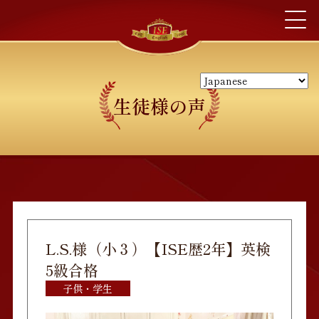
生徒様の声
L.S.様（小３）【ISE歴2年】英検
5級合格
子供・学生