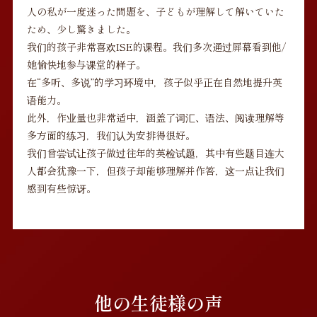
人の私が一度迷った問題を、子どもが理解して解いていた
ため、少し驚きました。
我们的孩子非常喜欢ISE的课程。我们多次通过屏幕看到他/
她愉快地参与课堂的样子。
在“多听、多说”的学习环境中，孩子似乎正在自然地提升英
语能力。
此外，作业量也非常适中，涵盖了词汇、语法、阅读理解等
多方面的练习，我们认为安排得很好。
我们曾尝试让孩子做过往年的英检试题，其中有些题目连大
人都会犹豫一下，但孩子却能够理解并作答，这一点让我们
感到有些惊讶。
他の生徒様の声