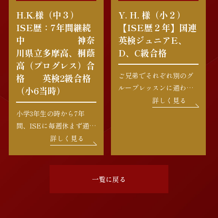
H.K.様（中３）
Y. H. 様（小２）
ISE歴：7年間継続
【ISE歴２年】国連
中 神奈
英検ジュニアE、
川県立多摩高、桐蔭
D、C級合格
高（プログレス）合
ご兄弟でそれぞれ別のグ
格 英検2級合格
ループレッスンに通われ
（小6当時）
ているY.H.様。お母様の
詳しく見る
温かいサポートのもと、
小学3年生の時から7年
クラスメイトともお友達
間、ISEに毎週休まず通い
になり、毎週楽しく通学
続けられているH.K.様。
詳しく見る
されています。フォニッ
最初はグループレッスン
クスの しっかり勉強され
からスタートし、楽しみ
ているので、これからの
ながら着実にステップを
一覧に戻る
ステップアップが […]
積み重ねて、第一志望の
高校に合格されました。
高校合格の際に、お母様