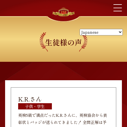
生徒様の声
K.R.さん
子供・学生
英検5級で満点だったK.R.さんに、英検協会から表
彰状とバッジが送られてきました！ 全問正解は予