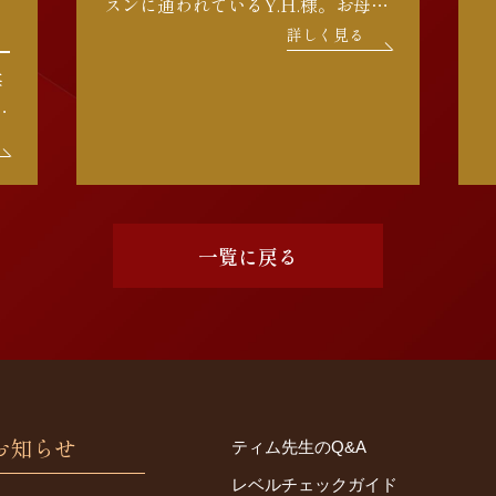
スンに通われているY.H.様。お母様
の温かいサポートのもと、クラスメ
詳しく見る
イトともお友達になり、毎週楽しく
毎
通学されています。フォニックスの
しっかり勉強されているので、これ
ス
からのステップアップが […]
テ
校
一覧に戻る
お知らせ
ティム先生のQ&A
レベルチェックガイド