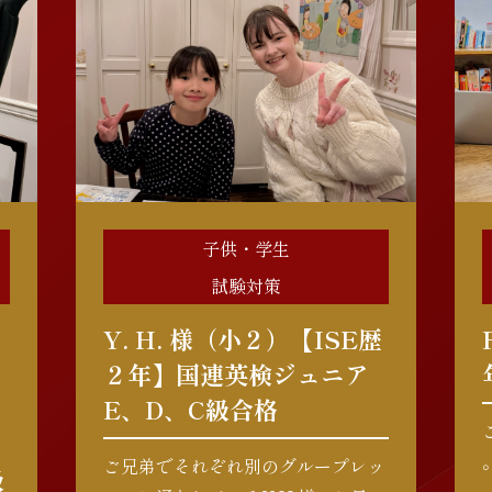
子供・学生
試験対策
Y. H. 様（小２）【ISE歴
２年】国連英検ジュニア
E、D、C級合格
ご兄弟でそれぞれ別のグループレッ
級