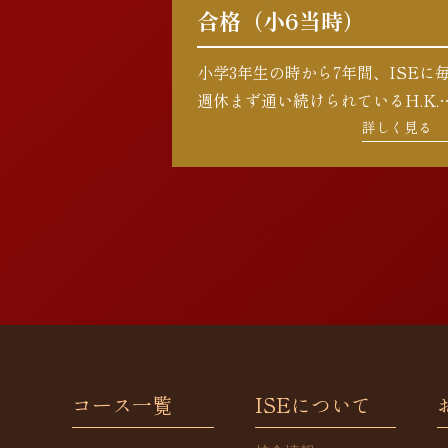
合格（小6当時）
小学3年生の時から7年間、ISEに
週休まず通い続けられているH.K.
様。最初はグループレッスンから
詳しく見る
タートし、楽しみながら着実にス
ップを積み重ねて、第一志望の高
に合格されました。 高校合格の際
に、お母様から「小学3 […]
コース一覧
ISEについて