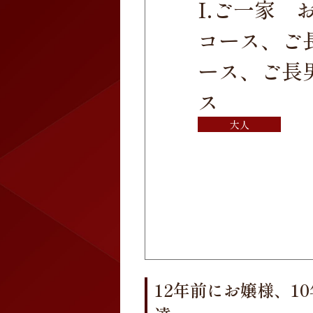
I.ご一家 
コース、ご長
ース、ご長男
ス
大人
12年前にお嬢様、