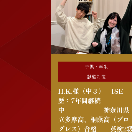
子供・学生
試験対策
H.K.様（中３） ISE
歴：7年間継続
中 神奈川県
立多摩高、桐蔭高（プロ
グレス）合格 英検2