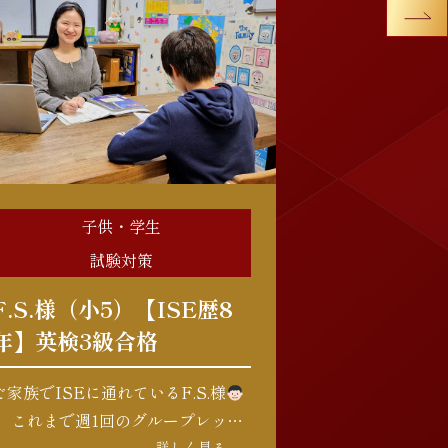
子供・学生
試験対策
F.S.様（小5）【ISE歴8
年】英検3級合格
ご家族でISEに通れているF.S.様
。 これまで週1回のグループレッス
詳しく見る