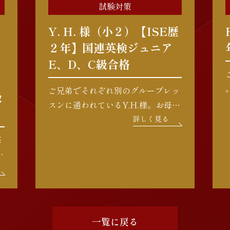
試験対策
Y. H. 様（小２）【ISE歴
２年】国連英検ジュニア
E、D、C級合格
ご兄弟でそれぞれ別のグループレッ
級
スンに通われているY.H.様。お母様
の温かいサポートのもと、クラスメ
詳しく見る
イトともお友達になり、毎週楽しく
毎
通学されています。フォニックスの
しっかり勉強されているので、これ
ス
からのステップアップが […]
テ
校
一覧に戻る