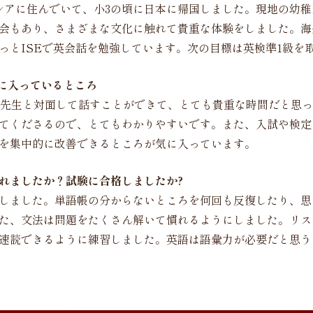
シアに住んでいて、小3の頃に日本に帰国しました。現地の幼
会もあり、さまざまな文化に触れて貴重な体験をしました。海
っとISEで英会話を勉強しています。次の目標は英検準1級を
気に入っているところ
の先生と対面して話すことができて、とても貴重な時間だと思
えてくださるので、とてもわかりやすいです。また、入試や検
を集中的に改善できるところが気に入っています。
れましたか？試験に合格しましたか?
しました。単語帳の分からないところを何回も反復したり、思
た、文法は問題をたくさん解いて慣れるようにしました。リス
速読できるように練習しました。英語は語彙力が必要だと思う