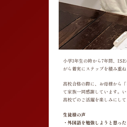
小学3年生の時から7年間、IS
がら着実にステップを積み重ね
高校合格の際に、お母様から「
て家族一同感謝しています。い
高校でのご活躍を楽しみにして
生徒様の声
・外国語を勉強しようと思った