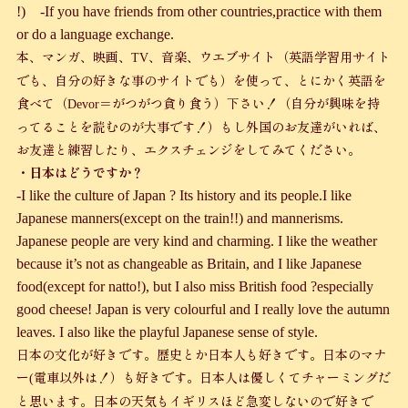
!)
-If you have friends from other countries,practice with them
or do a language exchange.
本、マンガ、映画、
、音楽、ウエブサイト（英語学習用サイト
TV
でも、自分の好きな事のサイトでも）を使って、とにかく英語を
食べて（
＝がつがつ貪り食う）下さい！（自分が興味を持
Devor
ってることを読むのが大事です！）もし外国のお友達がいれば、
お友達と練習したり、エクスチェンジをしてみてください。
・日本はどうですか？
-I like the culture of Japan ? Its history and its people.I like
Japanese manners(except on the train!!) and mannerisms.
Japanese people are very kind and charming. I like the weather
because it’s not as changeable as Britain, and I like Japanese
food(except for natto!), but I also miss British food ?especially
good cheese! Japan is very colourful and I really love the autumn
leaves. I also like the playful Japanese sense of style.
日本の文化が好きです。歴史とか日本人も好きです。日本のマナ
ー
電車以外は！）も好きです。日本人は優しくてチャーミングだ
(
と思います。日本の天気もイギリスほど急変しないので好きで