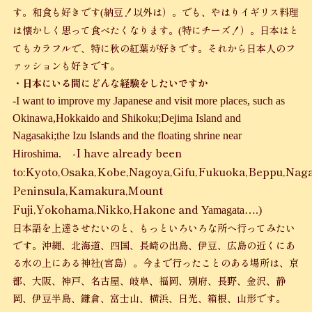
す。和食も好きです
納豆！以外は）。でも、やはりイギリス料理
(
は懐かしく思って食べたくなります。
特にチーズ！）。日本はと
(
てもカラフルで、特に秋の紅葉が好きです。それから日本人のフ
ァッションも好きです。
・日本にいる間にどんな経験をしたいですか
-I want to improve my Japanese and visit more places, such as
Okinawa,Hokkaido and Shikoku;Dejima Island and
Nagasaki;the Izu Islands and the floating shrine near
-I have already been
Hiroshima.
to:Kyoto,Osaka,Kobe,Nagoya,Gifu,Fukuoka,Beppu,Nag
Peninsula,Kamakura,Mount
Fuji,Yokohama,Nikko,Hakone and
Yamagata….)
日本語を上達させたいのと、もっといろいろな所へ行ってみたい
です。沖縄、北海道、四国、長崎の出島、伊豆、広島の近くにあ
る水の上にある神社
宮島）。今まで行ったことのある場所は、京
(
都、大阪、神戸、名古屋、岐阜、福岡、別府、長野、金沢、静
岡、伊豆半島、鎌倉、富士山、横浜、日光、箱根、山形です。