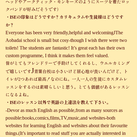
ヘッドやアークティック・モンキーズのようにスーツを着たロッ
クバンドが好みだそうです）
・
の印象はどうですか？カリキュラムや生徒様はどうです
ISE
か？
Everyone has been very friendly,helpful and welcoming
J
The
Aobadai school is small but cosy-though I wish there were two
toilets! The students are fantastic! It’s great each has their own
custom programme, I think it makes them feel valued.
皆がとてもフレンドリーで手助けしてくれるし、ウエルカミング
J
で嬉しいです
青葉台校は小さいけど居心地が良いんだけど、ト
イレが
つあれば最高！なのにね。一人一人の生徒にカスタムレ
2
ッスンをするのは素晴らしいと思う。とても価値があるレッスン
になるよね。
・
のレッスン以外で英語の上達法を教えて下さい。
ISE
-Devor as much English as possible,from as many sources as
possible:books,comics,films,TV,music,and websites-both
websites for learning English and websites about their favourite
things.(It’s important to read stuff you are actually interested in