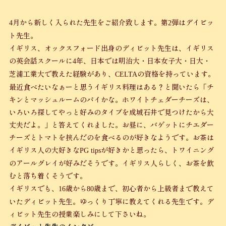
月から新しく入られた先生をご紹介致します。第
弾はデイビッ
4
2
ト先生。
イギリス、オックスフォード出身のディビット先生は、イギリス
の英会話スクールに
年、日本では明治大・日本女子大・日大・
4
芝浦工業大で教えた経験があり、
の資格を持っています。
CELTA
最近食べたいなぁーと思うイギリス料理はある？と聞いたら「チ
キンとマッシュルームのパイかな。ホワイトチェダーチーズは、
いろいろ探してやっと好みのタイプを成城石井で見つけたから大
丈夫だよ。」と答えてくれました。お昼に、バゲットにチエダー
チーズとトマトを挟んだのを食べるのが好きなようです。お茶は
イギリス人の大好きな
が好きかと思ったら、トワイニング
PG tips
のアールグレイが好みだそうです。イギリス人らしく、お茶を飲
むと落ち着くそうです。
イギリスでも、
歳から
歳まで、初心者から上級者まで教えて
16
80
いたディビット先生。ゆっくり丁寧に教えてくれる先生です。デ
ィビット先生の授業楽しみにして下さいね。