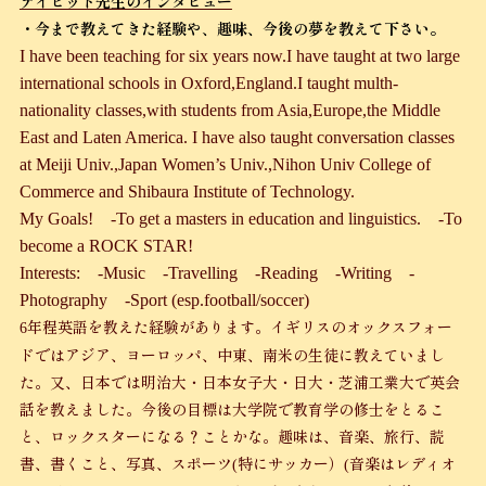
デイビット先生のインタビュー
・今まで教えてきた経験や、趣味、今後の夢を教えて下さい。
I have been teaching for six years now.
I have taught at two large
international schools in Oxford,England.I taught multh-
nationality classes,with students from Asia,Europe,the Middle
East and Laten America. I have also taught conversation classes
at Meiji Univ.,Japan Women’s Univ.,Nihon Univ College of
Commerce and Shibaura Institute of Technology.
My Goals!
-To get a masters in education and linguistics.
-To
become a ROCK STAR!
Interests:
-Music
-Travelling
-Reading
-Writing
-
Photography
-Sport (esp.football/soccer)
年程英語を教えた経験があります。イギリスのオックスフォー
6
ドではアジア、ヨーロッパ、中東、南米の生徒に教えていまし
た。又、日本では明治大・日本女子大・日大・芝浦工業大で英会
話を教えました。今後の目標は大学院で教育学の修士をとるこ
と、ロックスターになる？ことかな。趣味は、音楽、旅行、読
書、書くこと、写真、スポーツ
特にサッカー）
音楽はレディオ
(
(