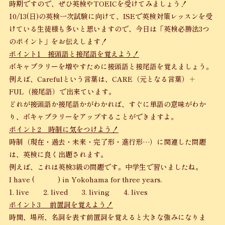
時期ですので、ぜひ英検やTOEICを受けてみましょう！
10/13(日)の英検一次試験に向けて、ISEで英検対策レッスンを受
けている生徒様も多いと思いますので、今日は「英検必勝法3つ
のポイント」をお伝えします！
ポイント1 接頭語と接尾語を覚えよう！
ボキャブラリーを増やすために接頭語と接尾語を覚えましょう。
例えば、Carefulという言葉は、CARE（元となる言葉）＋
FUL（接尾語）で出来ています。
どれが接頭語か接尾語かがわかれば、すぐに単語の意味がわか
り、ボキャブラリーをアップすることができますよ。
ポイント2 時制に気をつけよう！
時制（現在・過去・未来・完了形・進行形…）に関連した問題
は、英検に良く出題されます。
例えば、これは英検3級の問題です。中学生で習いましたね。
I have ( ) in Yokohama for three years.
1. live 2. lived 3. living 4. lives
ポイント3 前置詞を覚えよう！
時間、場所、名詞を表す前置詞を覚えると大きな強みになりま