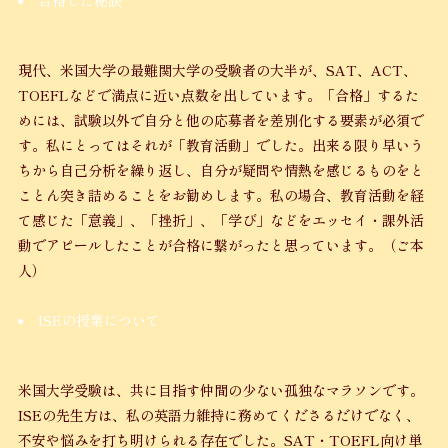
合格した秘訣
現代、米国大学の最難関大学の受験者の大半が、SAT、ACT、
TOEFLなどで満点に近い点数を出しています。「合格」するた
めには、試験以外で自分と他の応募者を差別化する要素が必須で
す。私にとってはそれが「教育活動」でした。出来る限り早いう
ちから自己分析を繰り返し、自分が疑問や情熱を感じるものをと
ことん突き詰めることをお勧めします。私の場合、教育活動を経
て感じた「意義」、「挫折」、「学び」などをエッセイ・課外活
動でアピールしたことが合格に繋がったと思っています。（ご本
人）
ISEの授業について
米国大学受験は、共に目指す仲間の少ない孤独なマラソンです。
ISEの先生方は、私の英語力維持に務めてくださるだけでなく、
不安や悩みを打ち明けられる存在でした。SAT・TOEFL向け単