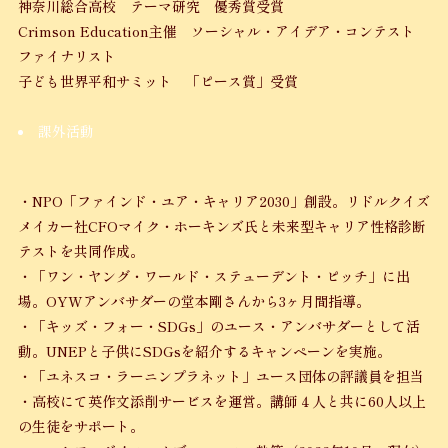
神奈川総合高校 テーマ研究 優秀賞受賞
Crimson Education主催 ソーシャル・アイデア・コンテスト
ファイナリスト
子ども世界平和サミット 「ピース賞」受賞
課外活動
・NPO「ファインド・ユア・キャリア2030」創設。リドルクイズ
メイカー社CFOマイク・ホーキンズ氏と未来型キャリア性格診断
テストを共同作成。
・「ワン・ヤング・ワールド・ステューデント・ピッチ」に出
場。OYWアンバサダーの堂本剛さんから3ヶ月間指導。
・「キッズ・フォー・SDGs」のユース・アンバサダーとして活
動。UNEPと子供にSDGsを紹介するキャンペーンを実施。
・「ユネスコ・ラーニンプラネット」ユース団体の評議員を担当
・高校にて英作文添削サービスを運営。講師４人と共に60人以上
の生徒をサポート。