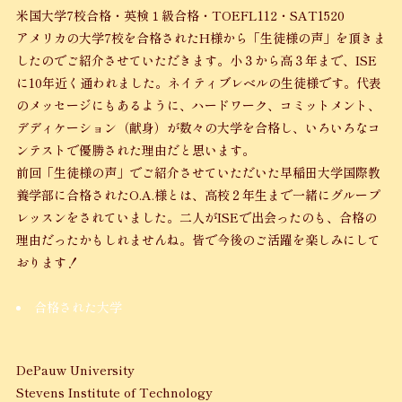
米国大学7校合格・英検１級合格・TOEFL112・SAT1520
アメリカの大学7校を合格されたH様から「生徒様の声」を頂きま
したのでご紹介させていただきます。小３から高３年まで、ISE
に10年近く通われました。ネイティブレベルの生徒様です。代表
のメッセージにもあるように、ハードワーク、コミットメント、
デディケーション（献身）が数々の大学を合格し、いろいろなコ
ンテストで優勝された理由だと思います。
前回「生徒様の声」でご紹介させていただいた早稲田大学国際教
養学部に合格されたO.A.様とは、高校２年生まで一緒にグループ
レッスンをされていました。二人がISEで出会ったのも、合格の
理由だったかもしれませんね。皆で今後のご活躍を楽しみにして
おります！
合格された大学
DePauw University
Stevens Institute of Technology