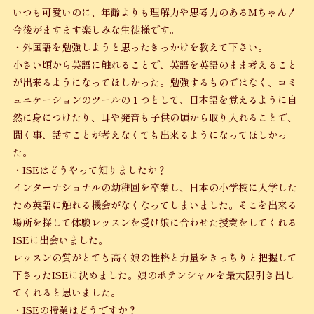
いつも可愛いのに、年齢よりも理解力や思考力のあるMちゃん！
今後がますます楽しみな生徒様です。
・外国語を勉強しようと思ったきっかけを教えて下さい。
小さい頃から英語に触れることで、英語を英語のまま考えること
が出来るようになってほしかった。勉強するものではなく、コミ
ュニケーションのツールの１つとして、日本語を覚えるように自
然に身につけたり、耳や発音も子供の頃から取り入れることで、
聞く事、話すことが考えなくても出来るようになってほしかっ
た。
・ISEはどうやって知りましたか？
インターナショナルの幼稚園を卒業し、日本の小学校に入学した
ため英語に触れる機会がなくなってしまいました。そこを出来る
場所を探して体験レッスンを受け娘に合わせた授業をしてくれる
ISEに出会いました。
レッスンの質がとても高く娘の性格と力量をきっちりと把握して
下さったISEに決めました。娘のポテンシャルを最大限引き出し
てくれると思いました。
・ISEの授業はどうですか？